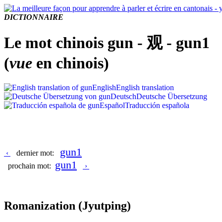
DICTIONNAIRE
Le mot chinois gun - 观 - gun1
(
vue
en chinois)
English
English translation
Deutsch
Deutsche Übersetzung
Español
Traducción española
gun1
‹
dernier mot:
gun1
prochain mot:
›
Romanization
(Jyutping)