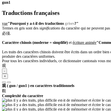
gun1
Traductions françaises
vue
"Pourquoi y a-t-il des traductions
grises
?"
Termes en gris sont des
significations
du caractère qui ne peuvent pas 
必须.
Caractère chinois (moderne = simplifié)
et
écriture animée
"Commen
Les traits des caractères chinois doivent être écrits dans un ordre bien 
produire des caractères uniformes.
Pour tous les caractères individuels, ce dictionnaire cantonais vous m
观
-
+
观 ( gun / gun1 ) en caractères traditionnels
觀
Complexité du caractère