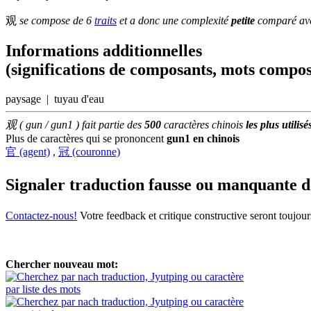
观
se compose de 6
traits
et a donc une complexité
petite
comparé avec
Informations additionnelles
(significations de composants, mots compos
paysage | tuyau d'eau
观 ( gun / gun1 ) fait partie des
500
caractères chinois
les plus utilisé
Plus de caractères qui se prononcent
gun1 en chinois
官 (agent)
,
冠 (couronne)
Signaler traduction fausse ou manquante 
Contactez-nous!
Votre feedback et critique constructive seront toujou
Chercher nouveau mot:
par liste des mots