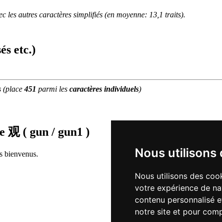
 les autres caractères simplifiés (en moyenne: 13,1 traits).
és etc.)
s
(place
451
parmi les
caractères individuels
)
de
观 ( gun / gun1 )
Nous utilisons
rs bienvenus.
Nous utilisons des cook
votre expérience de na
contenu personnalisé et
notre site et pour com