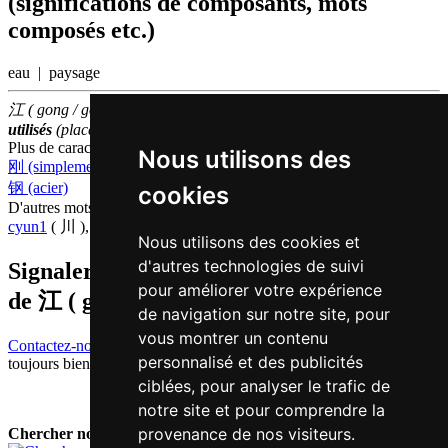
(significations de composants, mots
composés etc.)
eau | paysage
江 ( gong / gong1 ) fait partie des
500
caractères chinois
les plus
utilisés
(place
378
parmi les
caractères individuels
)
Plus de caractères qui se prononcent
gong1 en chinois
Nous utilisons des
刚 (simplement)
,
冈 (crête)
,
纲 (titres principales)
,
缸 (baignoire)
,
钢 (acier)
cookies
D'autres mots qui signifient
rivière en chinois
cyun1
( 川 ),
ho4
( 河 )
Nous utilisons des cookies et
d'autres technologies de suivi
Signaler traduction fausse ou manquante
pour améliorer votre expérience
de
江 ( gong / gong1 )
de navigation sur notre site, pour
vous montrer un contenu
Contactez-nous!
Votre feedback et critique constructive seront
personnalisé et des publicités
toujours bienvenus.
ciblées, pour analyser le trafic de
notre site et pour comprendre la
provenance de nos visiteurs.
Chercher nouveau mot: