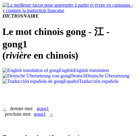
DICTIONNAIRE
Le mot chinois gong - 江 -
gong1
(
rivière
en chinois)
English
English translation
Deutsch
Deutsche Übersetzung
Español
Traducción española
‹
dernier mot:
gong1
prochain mot:
gong1
›