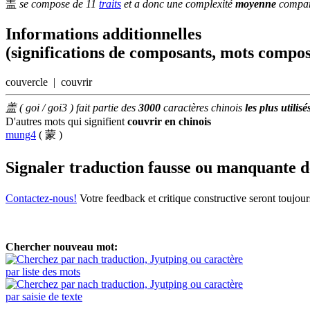
盖
se compose de 11
traits
et a donc une complexité
moyenne
comparé
Informations additionnelles
(significations de composants, mots compos
couvercle | couvrir
盖 ( goi / goi3 ) fait partie des
3000
caractères chinois
les plus utilisé
D'autres mots qui signifient
couvrir en chinois
mung4
( 蒙 )
Signaler traduction fausse ou manquante 
Contactez-nous!
Votre feedback et critique constructive seront toujou
Chercher nouveau mot:
par liste des mots
par saisie de texte