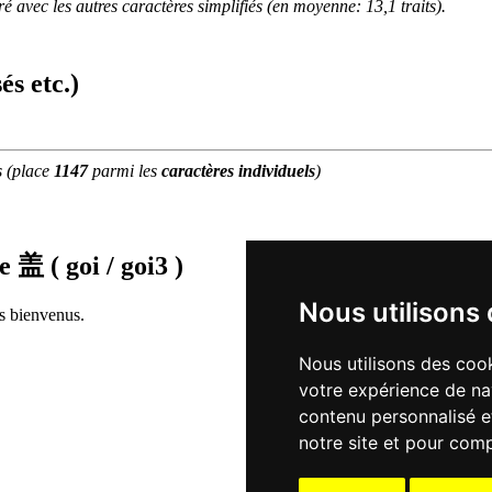
 avec les autres caractères simplifiés (en moyenne: 13,1 traits).
és etc.)
s
(place
1147
parmi les
caractères individuels
)
de
盖 ( goi / goi3 )
Nous utilisons
rs bienvenus.
Nous utilisons des cook
votre expérience de na
contenu personnalisé et
notre site et pour com