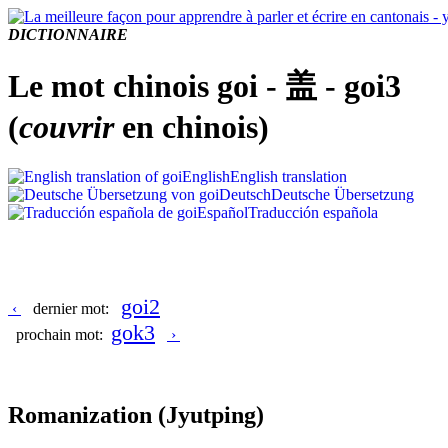
DICTIONNAIRE
Le mot chinois goi - 盖 - goi3
(
couvrir
en chinois)
English
English translation
Deutsch
Deutsche Übersetzung
Español
Traducción española
goi2
‹
dernier mot:
gok3
prochain mot:
›
Romanization
(Jyutping)