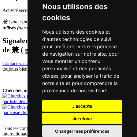
Nous utilisons des
Activité secondaire | annexer
cookies
兼 ( gim / gim1 ) fait partie des
3000
caractères chinois
les plus
utilisés
(place
1439
parmi les
caractères individuels
)
Nous utilisons des cookies et
d'autres technologies de suivi
Signaler traduction fausse ou manquante
pour améliorer votre expérience
de
兼 ( gim / gim1 )
de navigation sur notre site, pour
vous montrer un contenu
Contactez-nous!
Votre feedback et critique constructive seront
personnalisé et des publicités
toujours bienvenus.
ciblées, pour analyser le trafic de
notre site et pour comprendre la
provenance de nos visiteurs.
Chercher nouveau mot:
par liste des mots
J'accepte
par saisie de texte
Je refuse
Tous les contenus sont protégés par les droits d'auteur allemands et
Changer mes préférences
internationaux |
mentions obligatoires / contact
|
déclaration de