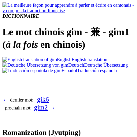
DICTIONNAIRE
Le mot chinois gim - 兼 - gim1
(
à la fois
en chinois)
English
English translation
Deutsch
Deutsche Übersetzung
Español
Traducción española
gik6
‹
dernier mot:
gim2
prochain mot:
›
Romanization
(Jyutping)