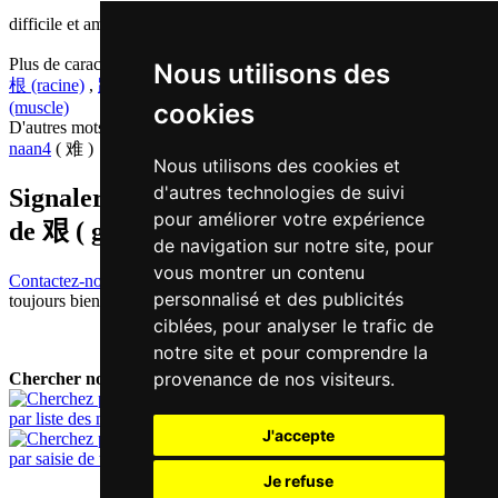
difficile et amer | lourd
Plus de caractères qui se prononcent
gan1 en chinois
Nous utilisons des
根 (racine)
,
跟 (avec)
,
巾 (essuie-mains)
,
斤 (chicanier)
,
筋
cookies
(muscle)
D'autres mots qui signifient
difficile en chinois
naan4
( 难 )
Nous utilisons des cookies et
d'autres technologies de suivi
Signaler traduction fausse ou manquante
pour améliorer votre expérience
de
艰 ( gan / gan1 )
de navigation sur notre site, pour
vous montrer un contenu
Contactez-nous!
Votre feedback et critique constructive seront
personnalisé et des publicités
toujours bienvenus.
ciblées, pour analyser le trafic de
notre site et pour comprendre la
provenance de nos visiteurs.
Chercher nouveau mot:
par liste des mots
J'accepte
par saisie de texte
Je refuse