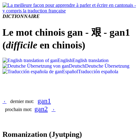
DICTIONNAIRE
Le mot chinois gan - 艰 - gan1
(
difficile
en chinois)
English
English translation
Deutsch
Deutsche Übersetzung
Español
Traducción española
gan1
‹
dernier mot:
gan2
prochain mot:
›
Romanization
(Jyutping)