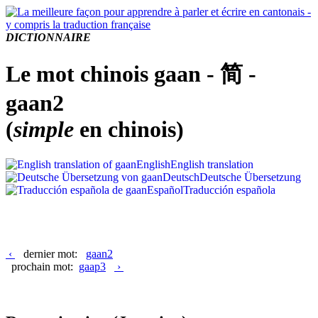
DICTIONNAIRE
Le mot chinois gaan - 简 -
gaan2
(
simple
en chinois)
English
English translation
Deutsch
Deutsche Übersetzung
Español
Traducción española
‹
dernier mot:
gaan2
prochain mot:
gaap3
›