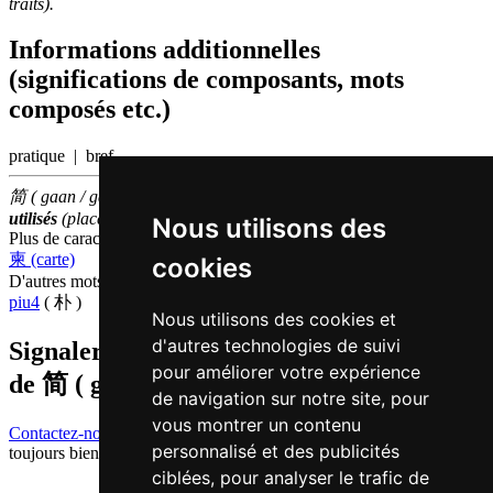
traits).
Informations additionnelles
(significations de composants, mots
composés etc.)
pratique | bref
简 ( gaan / gaan2 ) fait partie des
1000
caractères chinois
les plus
utilisés
(place
785
parmi les
caractères individuels
)
Nous utilisons des
Plus de caractères qui se prononcent
gaan2 en chinois
柬 (carte)
cookies
D'autres mots qui signifient
simple en chinois
piu4
( 朴 )
Nous utilisons des cookies et
d'autres technologies de suivi
Signaler traduction fausse ou manquante
pour améliorer votre expérience
de
简 ( gaan / gaan2 )
de navigation sur notre site, pour
vous montrer un contenu
Contactez-nous!
Votre feedback et critique constructive seront
personnalisé et des publicités
toujours bienvenus.
ciblées, pour analyser le trafic de