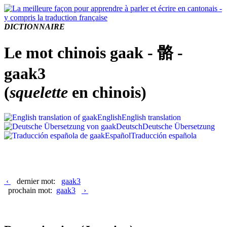
DICTIONNAIRE
Le mot chinois gaak - 骼 -
gaak3
(
squelette
en chinois)
English
English translation
Deutsch
Deutsche Übersetzung
Español
Traducción española
‹
dernier mot:
gaak3
prochain mot:
gaak3
›