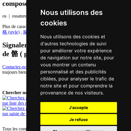
composés etc.)
Nous utilisons des
os | ossature
cookies
Plus de caractères qui se prononcent
gaak3 en chinois
格 (style)
,
膈 (diaphragme)
,
革 (peau)
,
胳 (aisselle)
Nous utilisons des cookies et
d'autres technologies de suivi
Signaler traduction fausse ou manquante
pour améliorer votre expérience
de
骼 ( gaak / gaak3 )
de navigation sur notre site, pour
vous montrer un contenu
Contactez-nous!
Votre feedback et critique constructive seront
personnalisé et des publicités
toujours bienvenus.
ciblées, pour analyser le trafic de
notre site et pour comprendre la
provenance de nos visiteurs.
Chercher nouveau mot:
par liste des mots
J'accepte
par saisie de texte
Je refuse
Tous les contenus sont protégés par les droits d'auteur allemands et