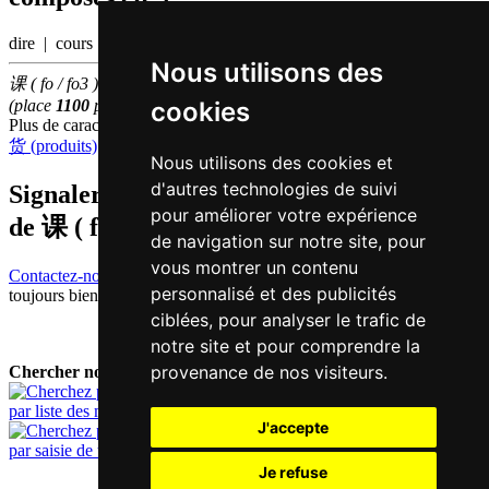
dire | cours
Nous utilisons des
课 ( fo / fo3 ) fait partie des
3000
caractères chinois
les plus utilisés
cookies
(place
1100
parmi les
caractères individuels
)
Plus de caractères qui se prononcent
fo3 en chinois
货 (produits)
Nous utilisons des cookies et
d'autres technologies de suivi
Signaler traduction fausse ou manquante
pour améliorer votre expérience
de
课 ( fo / fo3 )
de navigation sur notre site, pour
vous montrer un contenu
Contactez-nous!
Votre feedback et critique constructive seront
personnalisé et des publicités
toujours bienvenus.
ciblées, pour analyser le trafic de
notre site et pour comprendre la
provenance de nos visiteurs.
Chercher nouveau mot:
par liste des mots
J'accepte
par saisie de texte
Je refuse