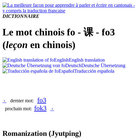
DICTIONNAIRE
Le mot chinois fo - 课 - fo3
(
leçon
en chinois)
English
English translation
Deutsch
Deutsche Übersetzung
Español
Traducción española
fo3
‹
dernier mot:
fok3
prochain mot:
›
Romanization
(Jyutping)