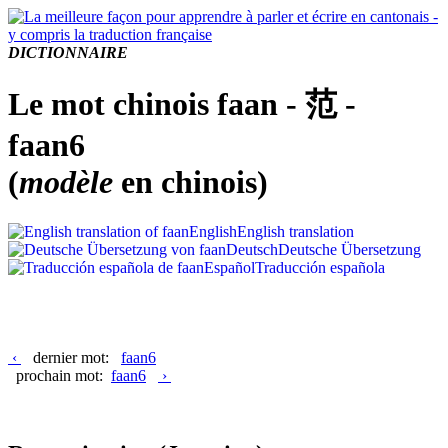
DICTIONNAIRE
Le mot chinois faan - 范 -
faan6
(
modèle
en chinois)
English
English translation
Deutsch
Deutsche Übersetzung
Español
Traducción española
‹
dernier mot:
faan6
prochain mot:
faan6
›