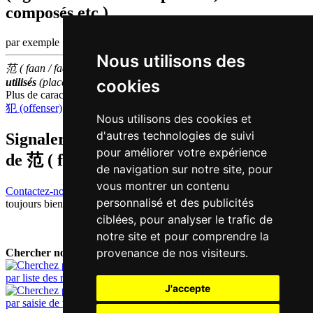
composés etc.)
par exemple | catégorie
Nous utilisons des
范 ( faan / faan6 ) fait partie des
1000
caractères chinois
les plus
cookies
utilisés
(place
904
parmi les
caractères individuels
)
Plus de caractères qui se prononcent
faan6 en chinois
犯 (offenser)
,
饭 (repas)
Nous utilisons des cookies et
d'autres technologies de suivi
Signaler traduction fausse ou manquante
pour améliorer votre expérience
de
范 ( faan / faan6 )
de navigation sur notre site, pour
vous montrer un contenu
Contactez-nous!
Votre feedback et critique constructive seront
personnalisé et des publicités
toujours bienvenus.
ciblées, pour analyser le trafic de
notre site et pour comprendre la
provenance de nos visiteurs.
Chercher nouveau mot:
par liste des mots
J'accepte
par saisie de texte