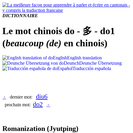
DICTIONNAIRE
Le mot chinois do - 多 - do1
(
beaucoup (de)
en chinois)
English
English translation
Deutsch
Deutsche Übersetzung
Español
Traducción española
diu6
‹
dernier mot:
do2
prochain mot:
›
Romanization
(Jyutping)