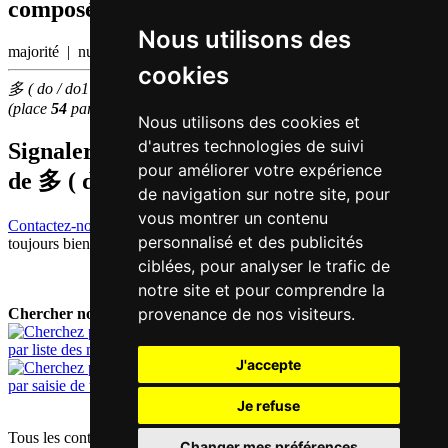
composés etc.)
Nous utilisons des
majorité | nuageux
cookies
多 ( do / do1 ) fait partie des
100
caractères chinois
les plus utilisés
(place
54
parmi les
caractères individuels
)
Nous utilisons des cookies et
d'autres technologies de suivi
Signaler traduction fausse ou manquante
pour améliorer votre expérience
de
多 ( do / do1 )
de navigation sur notre site, pour
vous montrer un contenu
Contactez-nous!
Votre feedback et critique constructive seront
personnalisé et des publicités
toujours bienvenus.
ciblées, pour analyser le trafic de
notre site et pour comprendre la
provenance de nos visiteurs.
Chercher nouveau mot:
par liste des mots
J'accepte
par saisie de texte
Je refuse
Tous les contenus sont protégés par les droits d'auteur allemands et
Changer mes préférences