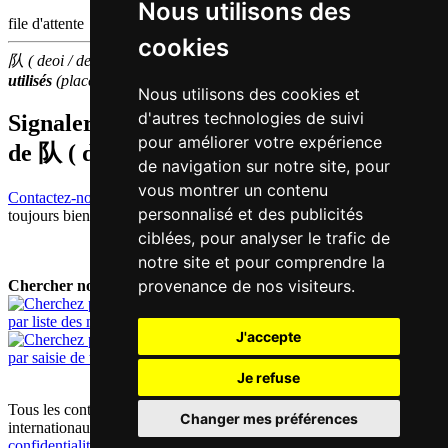
Nous utilisons des
file d'attente | capitaine
cookies
队 ( deoi / deoi6 ) fait partie des
500
caractères chinois
les plus
utilisés
(place
326
parmi les
caractères individuels
)
Nous utilisons des cookies et
d'autres technologies de suivi
Signaler traduction fausse ou manquante
pour améliorer votre expérience
de
队 ( deoi / deoi6 )
de navigation sur notre site, pour
vous montrer un contenu
Contactez-nous!
Votre feedback et critique constructive seront
personnalisé et des publicités
toujours bienvenus.
ciblées, pour analyser le trafic de
notre site et pour comprendre la
provenance de nos visiteurs.
Chercher nouveau mot:
par liste des mots
J'accepte
par saisie de texte
Je refuse
Tous les contenus sont protégés par les droits d'auteur allemands et
Changer mes préférences
internationaux |
mentions obligatoires / contact
|
déclaration de
confidentialité
|
préférences cookie