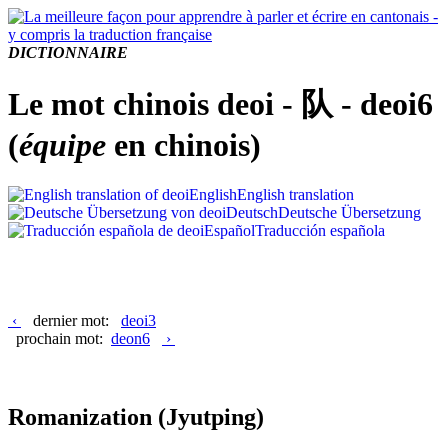
DICTIONNAIRE
Le mot chinois deoi - 队 - deoi6
(
équipe
en chinois)
English
English translation
Deutsch
Deutsche Übersetzung
Español
Traducción española
‹
dernier mot:
deoi3
prochain mot:
deon6
›
Romanization
(Jyutping)