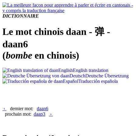
DICTIONNAIRE
Le mot chinois daan - 弹 -
daan6
(
bombe
en chinois)
English
English translation
Deutsch
Deutsche Übersetzung
Español
Traducción española
‹
dernier mot:
daan6
prochain mot:
daap3
›