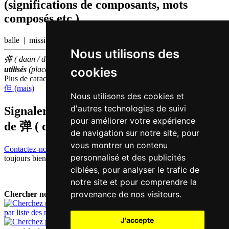
(significations de composants, mots
composés etc.)
balle | missile
Nous utilisons des
弹 ( daan / daan6 ) fait partie des
1000
caractères chinois
les plus
cookies
utilisés
(place
940
parmi les
caractères individuels
)
Plus de caractères qui se prononcent
daan6 en chinois
但 (mais)
Nous utilisons des cookies et
d'autres technologies de suivi
Signaler traduction fausse ou manquante
pour améliorer votre expérience
de
弹 ( daan / daan6 )
de navigation sur notre site, pour
vous montrer un contenu
Contactez-nous!
Votre feedback et critique constructive seront
personnalisé et des publicités
toujours bienvenus.
ciblées, pour analyser le trafic de
notre site et pour comprendre la
provenance de nos visiteurs.
Chercher nouveau mot:
par liste des mots
J'accepte