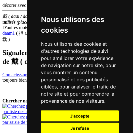
décorer avec | vêtements
戴 ( daai / daai3 ) fait partie des
3000
caractères chinois
les plus
Nous utilisons des
utilisés
(place
1213
parmi les
caractères individuels
)
D'autres mots qui signifient
porter en chinois
cookies
daam1
( 担 ),
fu6
( 负 ),
kwai4
( 携 ),
pui3
( 佩 ),
sing4
( 承 ),
zoi2
(
载 )
Nous utilisons des cookies et
d'autres technologies de suivi
Signaler traduction fausse ou manquante
pour améliorer votre expérience
de
戴 ( daai / daai3 )
de navigation sur notre site, pour
vous montrer un contenu
Contactez-nous!
Votre feedback et critique constructive seront
personnalisé et des publicités
toujours bienvenus.
ciblées, pour analyser le trafic de
notre site et pour comprendre la
provenance de nos visiteurs.
Chercher nouveau mot:
par liste des mots
J'accepte
par saisie de texte
Je refuse