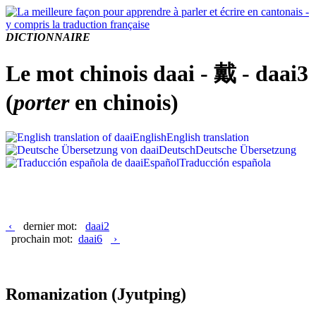
DICTIONNAIRE
Le mot chinois daai - 戴 - daai3
(
porter
en chinois)
English
English translation
Deutsch
Deutsche Übersetzung
Español
Traducción española
‹
dernier mot:
daai2
prochain mot:
daai6
›
Romanization
(Jyutping)