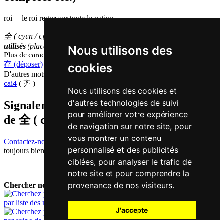
roi | le roi regne sur toute la nation
全 ( cyun / cyun4 ) fait partie des
500
caractères chinois
les plus
utilisés
(place
129
parmi les
caractères individuels
)
Nous utilisons des
Plus de caractères qui se prononcent
cyun4 en chinois
存 (déposer)
,
泉 (printemps)
,
传 (biographie)
cookies
D'autres mots qui signifient
ensemble en chinois
cai4
( 齐 )
Nous utilisons des cookies et
d'autres technologies de suivi
Signaler traduction fausse ou manquante
pour améliorer votre expérience
de
全 ( cyun / cyun4 )
de navigation sur notre site, pour
vous montrer un contenu
Contactez-nous!
Votre feedback et critique constructive seront
personnalisé et des publicités
toujours bienvenus.
ciblées, pour analyser le trafic de
notre site et pour comprendre la
provenance de nos visiteurs.
Chercher nouveau mot:
par liste des mots
J'accepte