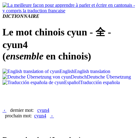
DICTIONNAIRE
Le mot chinois cyun - 全 -
cyun4
(
ensemble
en chinois)
English
English translation
Deutsch
Deutsche Übersetzung
Español
Traducción española
‹
dernier mot:
cyun4
prochain mot:
cyun4
›