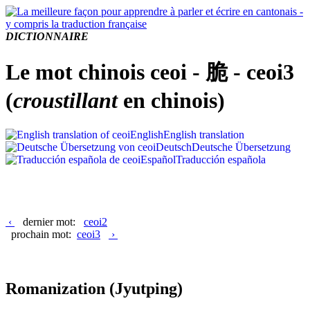
DICTIONNAIRE
Le mot chinois ceoi - 脆 - ceoi3
(
croustillant
en chinois)
English
English translation
Deutsch
Deutsche Übersetzung
Español
Traducción española
‹
dernier mot:
ceoi2
prochain mot:
ceoi3
›
Romanization
(Jyutping)