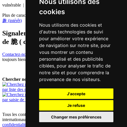
Nous utilisons des
vulnérable | fragilité
cookies
Plus de caractères qui se prononcent
ceoi3 en chinois
趣 (intérêt)
Nous utilisons des cookies et
d'autres technologies de suivi
Signaler traduction fausse ou manquante
pour améliorer votre expérience
de
脆 ( ceoi / ceoi3 )
de navigation sur notre site, pour
vous montrer un contenu
Contactez-nous!
Votre feedback et critique constructive seront
personnalisé et des publicités
toujours bienvenus.
ciblées, pour analyser le trafic de
notre site et pour comprendre la
provenance de nos visiteurs.
Chercher nouveau mot:
par liste des mots
J'accepte
par saisie de texte
Je refuse
Tous les contenus sont protégés par les droits d'auteur allemands et
Changer mes préférences
internationaux |
mentions obligatoires / contact
|
déclaration de
confidentialité
|
préférences cookie