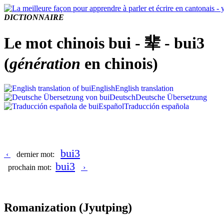
DICTIONNAIRE
Le mot chinois bui - 辈 - bui3
(
génération
en chinois)
English
English translation
Deutsch
Deutsche Übersetzung
Español
Traducción española
bui3
‹
dernier mot:
bui3
prochain mot:
›
Romanization
(Jyutping)