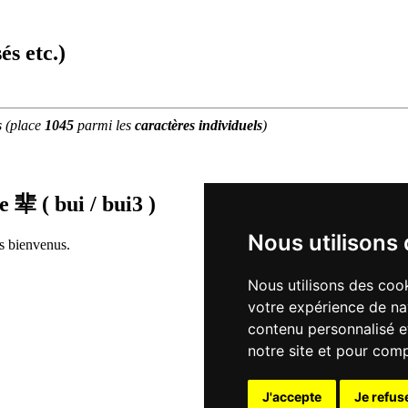
és etc.)
s
(place
1045
parmi les
caractères individuels
)
de
辈 ( bui / bui3 )
Nous utilisons
rs bienvenus.
Nous utilisons des cook
votre expérience de na
contenu personnalisé et
notre site et pour com
J'accepte
Je refus