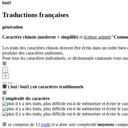
bui3
Traductions françaises
génération
Caractère chinois (moderne = simplifié)
et
écriture animée
"Comment
Les traits des caractères chinois doivent être écrits dans un ordre bien 
produire des caractères uniformes.
Pour tous les caractères individuels, ce dictionnaire cantonais vous m
辈
-
+
辈 ( bui / bui3 ) en caractères traditionnels
輩
Complexité du caractère
辈
se compose de 12
traits
et a donc une complexité
moyenne
comparé