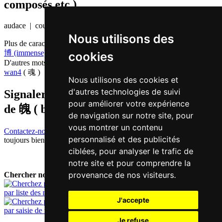
composés etc.)
audace | courage
Nous utilisons des
Plus de caractères qui se prononcent
bok3 en chinois
博 (immense)
,
搏 (lutte)
,
膊 (bras)
cookies
D'autres mots qui signifient
âme en chinois
wan4
( 魂 )
Nous utilisons des cookies et
d'autres technologies de suivi
Signaler traduction fausse ou manquante
pour améliorer votre expérience
de
魄 ( bok / bok3 )
de navigation sur notre site, pour
vous montrer un contenu
Contactez-nous!
Votre feedback et critique constructive seront
personnalisé et des publicités
toujours bienvenus.
ciblées, pour analyser le trafic de
notre site et pour comprendre la
provenance de nos visiteurs.
Chercher nouveau mot:
par liste des mots
J'accepte
par saisie de texte
Je refuse