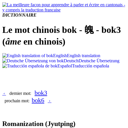
DICTIONNAIRE
Le mot chinois bok - 魄 - bok3
(
âme
en chinois)
English
English translation
Deutsch
Deutsche Übersetzung
Español
Traducción española
bok3
‹
dernier mot:
bok6
prochain mot:
›
Romanization
(Jyutping)