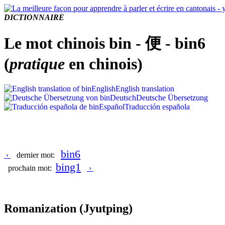
DICTIONNAIRE
Le mot chinois bin - 便 - bin6
(
pratique
en chinois)
English
English translation
Deutsch
Deutsche Übersetzung
Español
Traducción española
bin6
‹
dernier mot:
bing1
prochain mot:
›
Romanization
(Jyutping)