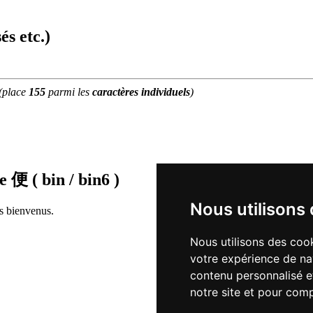
és etc.)
(place
155
parmi les
caractères individuels
)
de
便 ( bin / bin6 )
Nous utilisons
rs bienvenus.
Nous utilisons des cook
votre expérience de na
contenu personnalisé et
notre site et pour com