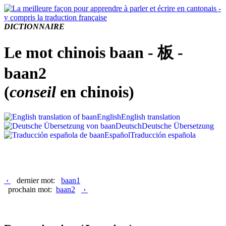
DICTIONNAIRE
Le mot chinois baan - 板 -
baan2
(
conseil
en chinois)
English
English translation
Deutsch
Deutsche Übersetzung
Español
Traducción española
‹
dernier mot:
baan1
prochain mot:
baan2
›