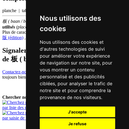
planche | tableau noir
Nous utilisons des
板 ( baan / baan2 ) fait partie des
1000
caractères chinois
les plus
cookies
utilisés
(place
854
parmi les
caractères individuels
)
Plus de caractères qui se prononcent
baan2 en chinois
版 (édition)
,
阪 (pente)
Nous utilisons des cookies et
d'autres technologies de suivi
Signaler traduction fausse ou manquante
pour améliorer votre expérience
de
板 ( baan / baan2 )
de navigation sur notre site, pour
vous montrer un contenu
Contactez-nous!
Votre feedback et critique constructive seront
personnalisé et des publicités
toujours bienvenus.
ciblées, pour analyser le trafic de
notre site et pour comprendre la
provenance de nos visiteurs.
Chercher nouveau mot:
par liste des mots
J'accepte
par saisie de texte
Je refuse